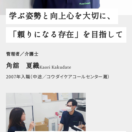
学ぶ姿勢と向上心を大切に、
「頼りになる存在」を目指して
管理者／介護士
角舘 夏織
Kaori Kakudate
2007年入職（中途／コウダイケアコールセンター灘）